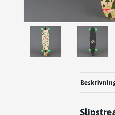
Beskrivnin
Slipstre