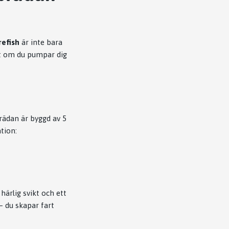
refish
är inte bara
tt om du pumpar dig
rädan är byggd av 5
tion:
ärlig svikt och ett
– du skapar fart