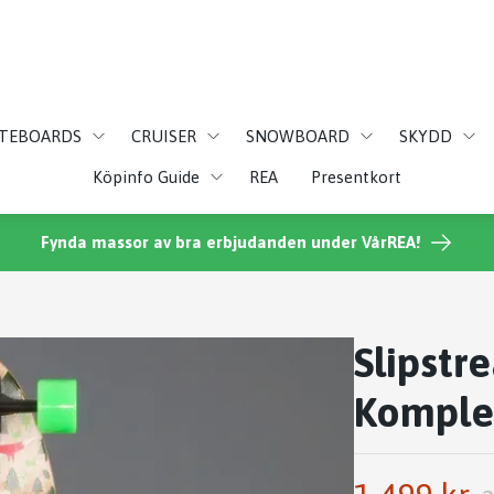
ATEBOARDS
CRUISER
SNOWBOARD
SKYDD
Köpinfo Guide
REA
Presentkort
Fynda massor av bra erbjudanden under VårREA!
Slipstr
Komple