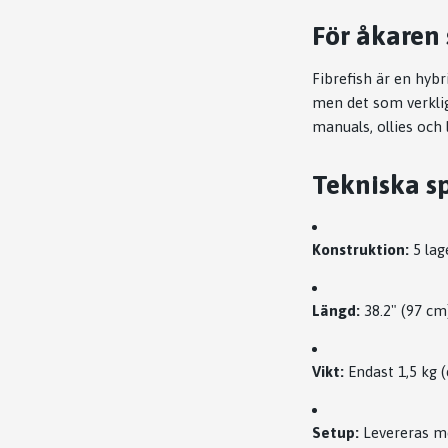
För åkaren 
Fibrefish är en hybr
men det som verkli
manuals, ollies och
Tekniska sp
Konstruktion:
5 lag
Längd:
38.2" (97 cm
Vikt:
Endast 1,5 kg (e
Setup:
Levereras me