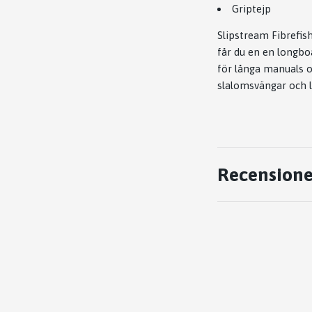
Griptejp
Slipstream Fibrefis
får du en en longbo
för långa manuals oc
slalomsvängar och l
Recensione