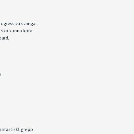
rogressiva svängar,
u ska kunna köra
oard.
t.
antastiskt grepp