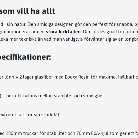
som vill ha allt
id i sin natur. Den smidiga designen gör den perfekt för snabba, p
gen imponerar är den
stora kicktailen
. Den är designad för att d
 leka mer tekniskt än vad man vanligtvis förväntar sig av en longb
ecifikationer:
er lönn + 2 lager glasfiber med Epoxy Resin för maximal hållbarhe
) – perfekt balans mellan stabilitet och smidighet.
xtremt lätt för sin storlek!).
d 180mm truckar för stabilitet och 70mm 80A-hjul som ger ett f