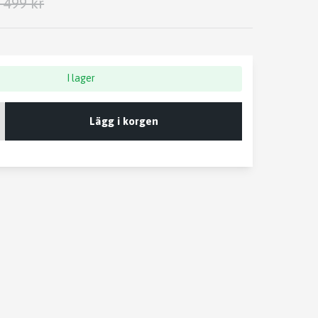
 499 kr
I lager
Lägg i korgen