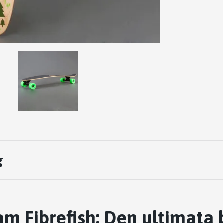
g
am Fibrefish: Den ultimata