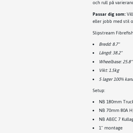
och rull på varieran
Passar dig som:
Vil
eller jobb med stil o
Slipstream Fibrefis
Bredd: 8.7"
Längd: 38.2"
Wheelbase: 25.8"
Vikt: 1.5kg
5 lager 100% kana
Setup:
NB 180mm Truc
NB 70mm 80A Hj
NB ABEC 7 Kulla
1" montage