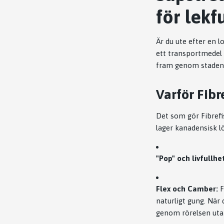
för lekf
Är du ute efter en 
ett transportmedel 
fram genom staden e
Varför Fibr
Det som gör Fibrefi
lager kanadensisk l
"Pop" och livfullhe
Flex och Camber:
F
naturligt gung. När
genom rörelsen utan