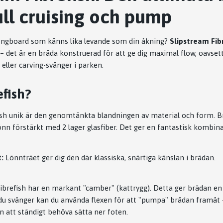
ull cruising och pump
longboard som känns lika levande som din åkning?
Slipstream Fib
– det är en bräda konstruerad för att ge dig maximal flow, oavse
ller carving-svänger i parken.
efish?
sh unik är den genomtänkta blandningen av material och form. B
önn förstärkt med 2 lager glasfiber. Det ger en fantastisk kombina
t:
Lönnträet ger dig den där klassiska, snärtiga känslan i brädan.
ibrefish har en markant "camber" (kattrygg). Detta ger brädan en h
 du svänger kan du använda flexen för att "pumpa" brädan framåt 
 att ständigt behöva sätta ner foten.