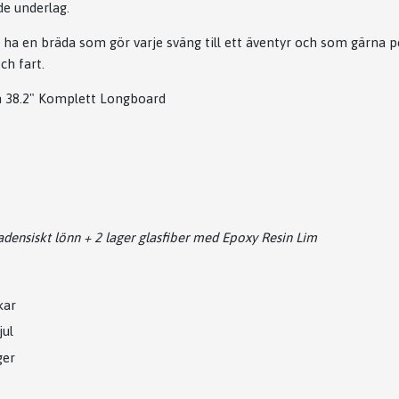
de underlag.
l ha en bräda som gör varje sväng till ett äventyr och som gärna pe
ch fart.
h 38.2" Komplett Longboard
densiskt lönn + 2 lager glasfiber med Epoxy Resin Lim
kar
ul
ger