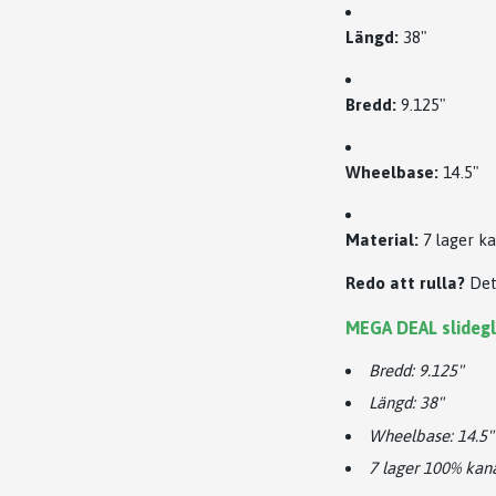
Längd:
38"
Bredd:
9.125"
Wheelbase:
14.5"
Material:
7 lager k
Redo att rulla?
Dett
MEGA DEAL slidegl
Bredd: 9.125"
Längd: 38"
Wheelbase: 14.5"
7 lager 100% kan