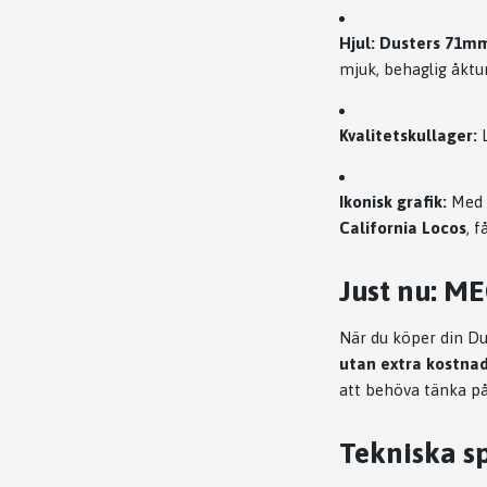
Hjul:
Dusters 71m
mjuk, behaglig åktur
Kvalitetskullager:
L
Ikonisk grafik:
Med g
California Locos
, 
Just nu: M
När du köper din Du
utan extra kostnad
att behöva tänka på
Tekniska sp