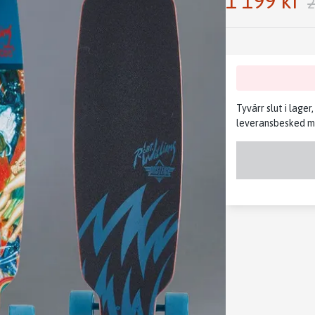
1 199 kr
2
Tyvärr slut i lager
leveransbesked me