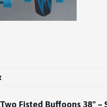
g
Two Fisted Buffoons 38" – S