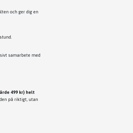
lten och ger dig en
 stund.
usivt samarbete med
ärde 499 kr) helt
en på riktigt, utan