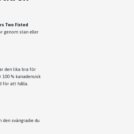
rs Two Fisted
or genom stan eller
 den lika bra för
er 100 % kanadensisk
 för att hålla.
ch den svängradie du