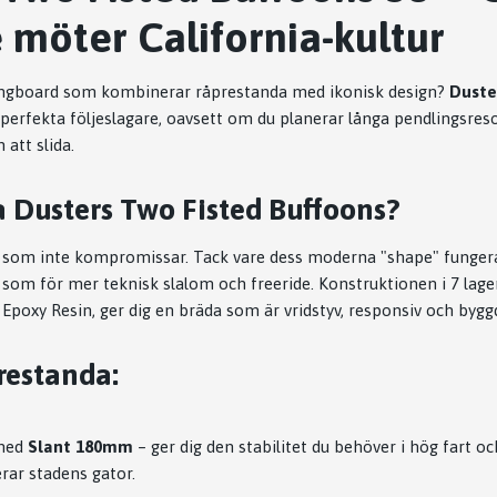
 möter California-kultur
longboard som kombinerar råprestanda med ikonisk design?
Duste
 perfekta följeslagare, oavsett om du planerar långa pendlingsres
 att slida.
a Dusters Two Fisted Buffoons?
 som inte kompromissar. Tack vare dess moderna "shape" fungerar
 som för mer teknisk slalom och freeride. Konstruktionen i 7 lag
Epoxy Resin, ger dig en bräda som är vridstyv, responsiv och byggd
restanda:
med
Slant 180mm
– ger dig den stabilitet du behöver i hög fart o
rar stadens gator.