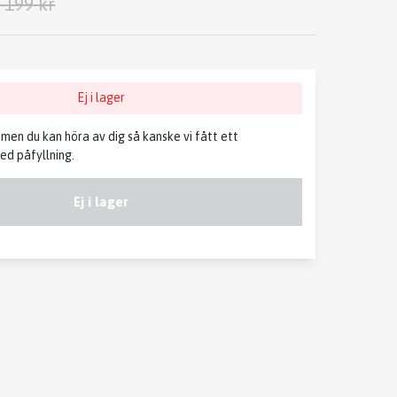
 199 kr
Ej i lager
, men du kan höra av dig så kanske vi fått ett
d påfyllning.
Ej i lager