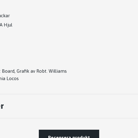
uckar
A Hjul
 Board, Grafik av Robt. Williams
nia Locos
r
Recensera produkt