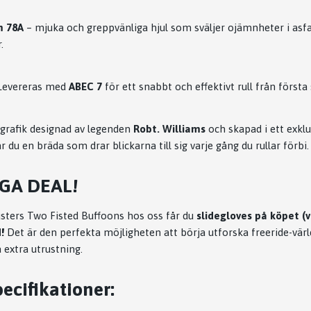
m 78A
– mjuka och greppvänliga hjul som sväljer ojämnheter i asfa
.
evereras med
ABEC 7
för ett snabbt och effektivt rull från första
rafik designad av legenden
Robt. Williams
och skapad i ett exkl
får du en bräda som drar blickarna till sig varje gång du rullar förbi.
EGA DEAL!
sters Two Fisted Buffoons hos oss får du
slidegloves på köpet (v
!
Det är den perfekta möjligheten att börja utforska freeride-värld
 extra utrustning.
ecifikationer: