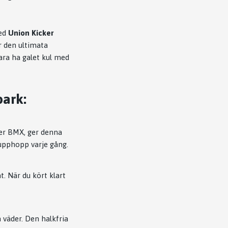
Med
Union Kicker
är den ultimata
bara ha galet kul med
park:
ler BMX, ger denna
 upphopp varje gång.
. När du kört klart
 väder. Den halkfria