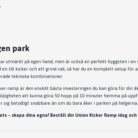
p
gen park
rar utmärkt på egen hand, men är också en perfekt byggsten i e
 till kicker och ett grind-rail, så har du en komplett setup för att
cerade tekniska kombinationer.
ker-ramp är den enskilt bästa investeringen du kan göra för din å
Möjligheten att kunna göra 50 hopp på 10 minuter hemma på uppf
 sig betydligt snabbare än om du bara åker i parken på helgerna.
ots – skapa dina egna! Beställ din Union Kicker Ramp idag och 