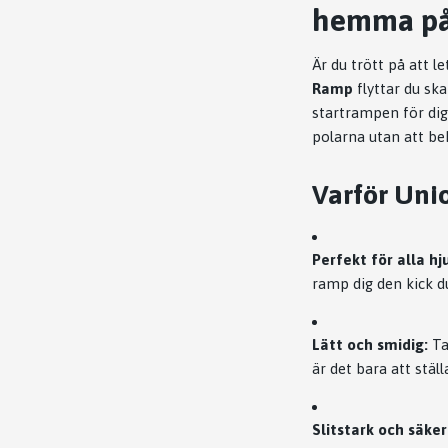
hemma på
Är du trött på att 
Ramp
flyttar du sk
startrampen för dig 
polarna utan att b
Varför Uni
Perfekt för alla hju
ramp dig den kick d
Lätt och smidig:
Ta
är det bara att stäl
Slitstark och säker