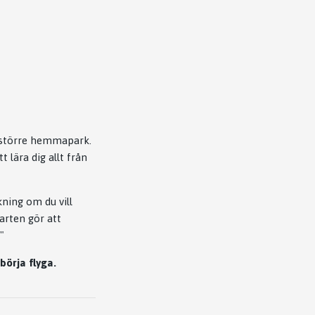
n större hemmapark.
 lära dig allt från
kning om du vill
arten gör att
"
börja flyga.