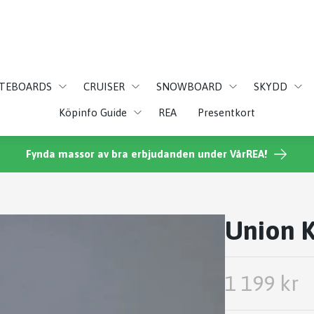
ATEBOARDS
CRUISER
SNOWBOARD
SKYDD
Köpinfo Guide
REA
Presentkort
Fynda massor av bra erbjudanden under VårREA!
Union 
1 199 kr