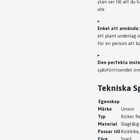
ytan ser till att du
ute.
Enkel att använda:
ett plant underlag o
för en person att bä
Den perfekta inst
självförtroendet in
Tekniska Sp
Egenskap
Märke
Union
Typ
Kicker R
Material
Slagtålig
Passar till
Kickbike
Färg
Svart