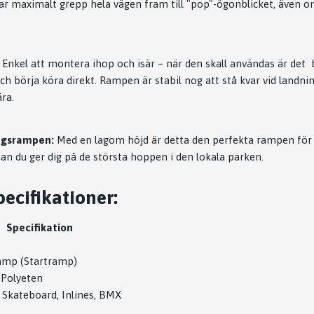
 har maximalt grepp hela vägen fram till "pop"-ögonblicket, även om
Enkel att montera
ihop och isär – när den skall användas är det 
ch börja köra direkt. Rampen är stabil nog att stå kvar vid landn
ra.
egsrampen:
Med en lagom höjd är detta den perfekta rampen för
nan du ger dig på de största hoppen i den lokala parken.
ecifikationer:
Specifikation
amp (Startramp)
 Polyeten
, Skateboard, Inlines, BMX