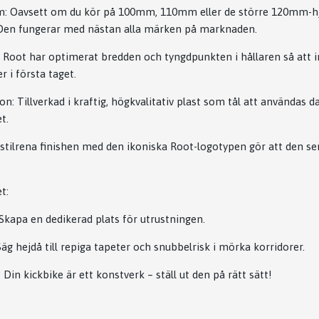
m:
Oavsett om du kör på 100mm, 110mm eller de större 120mm-hju
. Den fungerar med nästan alla märken på marknaden.
Root har optimerat bredden och tyngdpunkten i hållaren så att i
r i första taget.
on:
Tillverkad i kraftig, högkvalitativ plast som tål att användas da
t.
tilrena finishen med den ikoniska Root-logotypen gör att den ser 
t:
Skapa en dedikerad plats för utrustningen.
äg hejdå till repiga tapeter och snubbelrisk i mörka korridorer.
:
Din kickbike är ett konstverk – ställ ut den på rätt sätt!