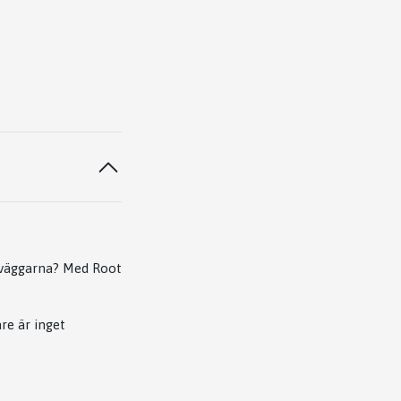
på väggarna? Med
Root
re är inget