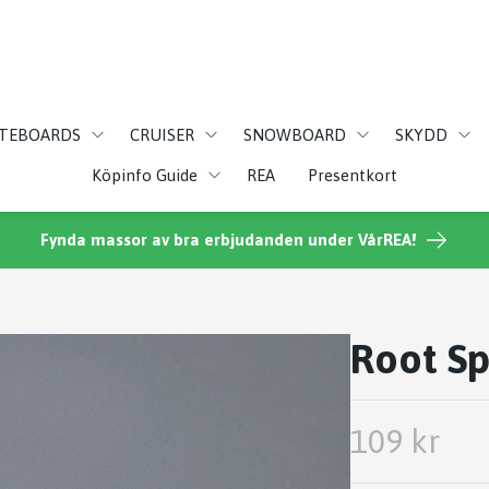
ATEBOARDS
CRUISER
SNOWBOARD
SKYDD
Köpinfo Guide
REA
Presentkort
Fynda massor av bra erbjudanden under VårREA!
Root Sp
109 kr