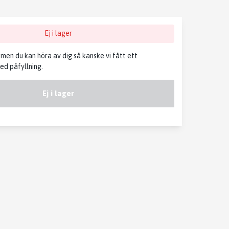
Ej i lager
, men du kan höra av dig så kanske vi fått ett
d påfyllning.
Ej i lager