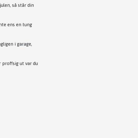
len, så står din
nte ens en tung
gligen i garage,
proffsig ut var du