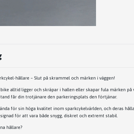
g
rkcykel-hållare – Slut på skrammel och märken i väggen!
kbike alltid ligger och skräpar i hallen eller skapar fula märken 
Stand
får din trotjänare den parkeringsplats den förtjänar.
ända för sin höga kvalitet inom sparkcykelvärlden, och deras hålla
ignad för att vara både snygg, diskret och extremt stabil.
nna hållare?