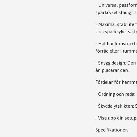
•
Universal passfor
sparkcykel stadigt
•
Maximal stabilitet:
tricksparkcykel välte
•
Hållbar konstrukti
förråd eller i rumme
•
Snygg design:
Den s
än placerar den.
Fördelar för hemme
•
Ordning och reda:
•
Skydda ytskikten:
S
•
Visa upp din setup
Specifikationer: