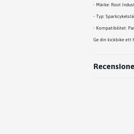
•
Märke:
Root Indust
•
Typ:
Sparkcykelstäl
•
Kompatibilitet:
Pas
Ge din kickbike ett 
Recensione