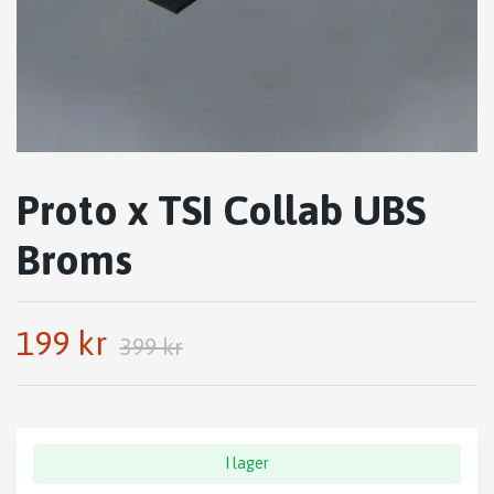
Proto x TSI Collab UBS
Broms
199 kr
399 kr
I lager