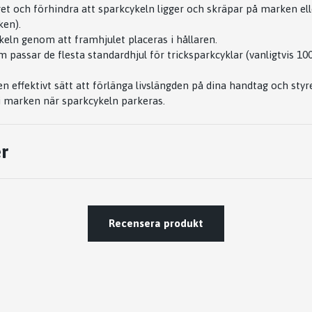
et och förhindra att sparkcykeln ligger och skräpar på marken ell
ken).
keln genom att framhjulet placeras i hållaren.
m passar de flesta standardhjul för tricksparkcyklar (vanligtvis
en effektivt sätt att förlänga livslängden på dina handtag och sty
 i marken när sparkcykeln parkeras.
r
Recensera produkt