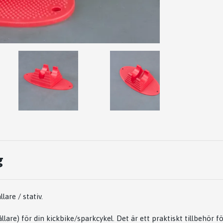
g
are / stativ.
ållare) för din kickbike/sparkcykel. Det är ett praktiskt tillbehör f