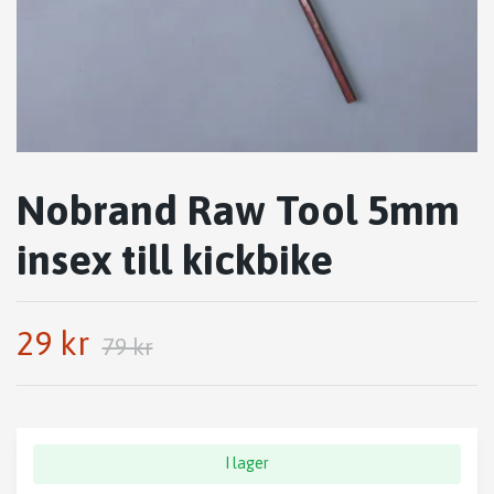
Nobrand Raw Tool 5mm
insex till kickbike
29 kr
79 kr
I lager