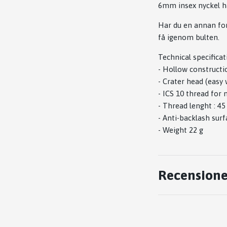
6mm insex nyckel hå
Har du en annan for
få igenom bulten.
Technical specificat
- Hollow constructio
- Crater head (easy 
- ICS 10 thread for
- Thread lenght : 
- Anti-backlash surf
- Weight 22 g
Recensione