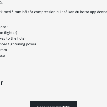
l.
k med 5 mm hål för compression bult så kan du borra upp denna 
ions :
n (lighter)
way to the hole)
 more tightening power
45 mm
ace
r