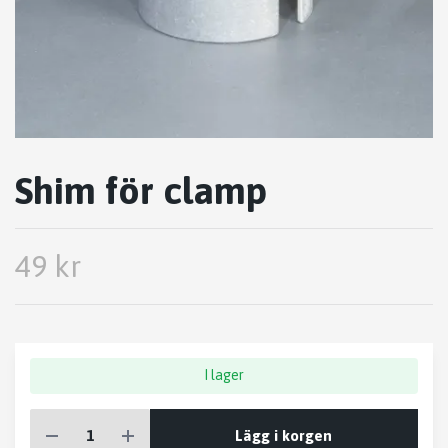
Shim för clamp
49 kr
I lager
Lägg i korgen