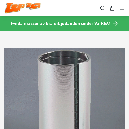
Fynda massor av bra erbjudanden under VårREA!