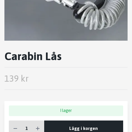
Carabin Lås
139 kr
I lager
Lägg i korgen