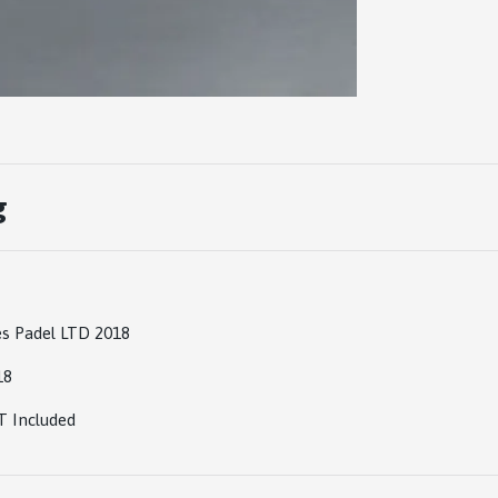
g
es Padel LTD 2018
18
 Included