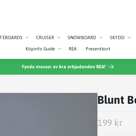
ATEBOARDS
CRUISER
SNOWBOARD
SKYDD
Köpinfo Guide
REA
Presentkort
Fynda massor av bra erbjudanden REA!
Blunt 
199 kr