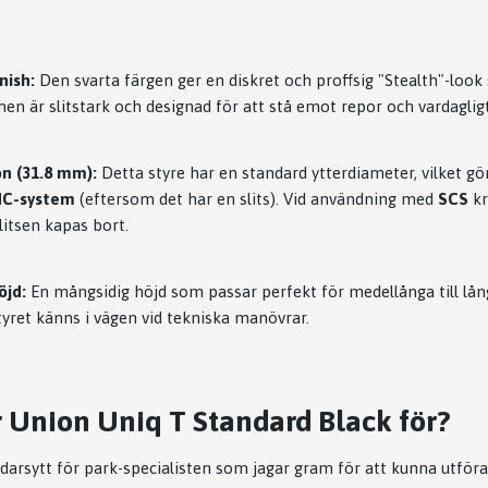
nish:
Den svarta färgen ger en diskret och proffsig "Stealth"-loo
shen är slitstark och designad för att stå emot repor och vardagligt
n (31.8 mm):
Detta styre har en standard ytterdiameter, vilket gör
HC-system
(eftersom det har en slits). Vid användning med
SCS
k
slitsen kapas bort.
jd:
En mångsidig höjd som passar perfekt för medellånga till lå
styret känns i vägen vid tekniska manövrar.
 Union Uniq T Standard Black för?
ddarsytt för park-specialisten som jagar gram för att kunna utfö