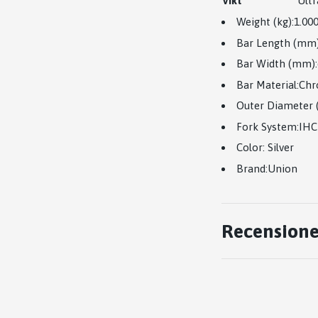
Vikt
Ultr
Weight (kg):1.00
Bar Length (mm)
Bar Width (mm):
Bar Material:
Chr
Outer Diameter
Fork System:IHC
Color: Silver
Brand:Union
Recensione