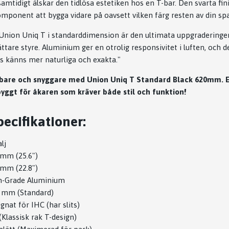
tidigt älskar den tidlösa estetiken hos en T-bar. Den svarta finis
ponent att bygga vidare på oavsett vilken färg resten av din spa
Union Uniq T i standarddimension är den ultimata uppgraderinge
lättare styre. Aluminium ger en otrolig responsivitet i luften, och 
ns känns mer naturliga och exakta."
bbare och snyggare med Union Uniq T Standard Black 620mm. Et
byggt för åkaren som kräver både stil och funktion!
ecifikationer:
lj
 mm (25.6")
 mm (22.8")
h-Grade Aluminium
8 mm (Standard)
gnat för IHC (har slits)
(Klassisk rak T-design)