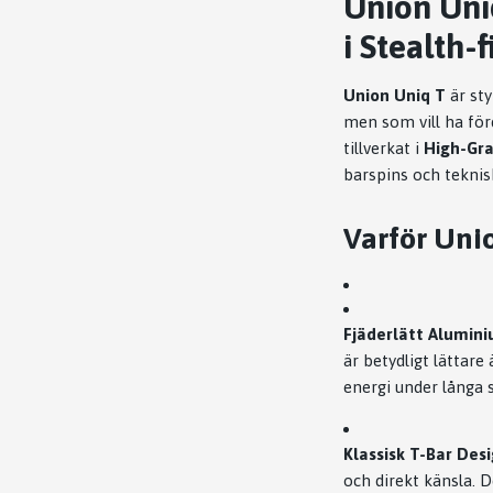
Union Uni
i Stealth-f
Union Uniq T
är sty
men som vill ha förd
tillverkat i
High-Gr
barspins och teknis
Varför Unio
Fjäderlätt Alumin
är betydligt lättare
energi under långa 
Klassisk T-Bar Desi
och direkt känsla. 