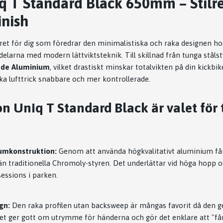
q T Standard Black 650mm – Stilre
inish
ret för dig som föredrar den minimalistiska och raka designen hos
elarna med modern lättviktsteknik. Till skillnad från tunga stålst
ade Aluminium
, vilket drastiskt minskar totalvikten på din kickbi
ka lufttrick snabbare och mer kontrollerade.
n Uniq T Standard Black är valet för 
iumkonstruktion:
Genom att använda högkvalitativt aluminium får
 än traditionella Chromoly-styren. Det underlättar vid höga hopp o
sessions i parken.
gn:
Den raka profilen utan backsweep är mångas favorit då den g
Det ger gott om utrymme för händerna och gör det enklare att "fån