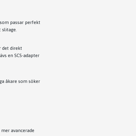
k som passar perfekt
 slitage.
 det direkt
rävs en SCS-adapter
nga åkare som söker
ra mer avancerade