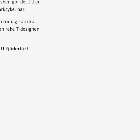
hen gör det till en
rkcykel har.
n för dig som kör
den raka T-designen
t fjäderlätt