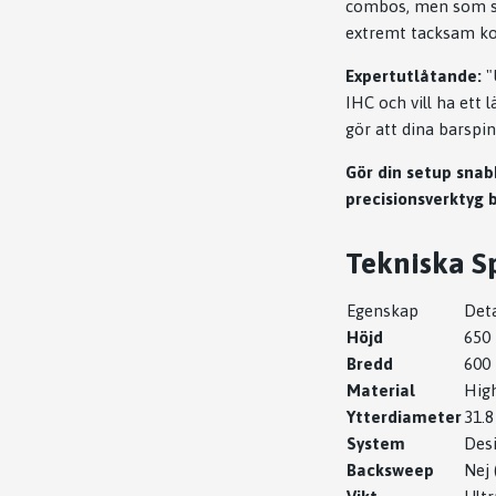
combos, men som sam
extremt tacksam kom
Expertutlåtande:
"
IHC och vill ha ett 
gör att dina barspi
Gör din setup sna
precisionsverktyg 
Tekniska Sp
Egenskap
Deta
Höjd
650
Bredd
600
Material
Hig
Ytterdiameter
31.
System
Desi
Backsweep
Nej 