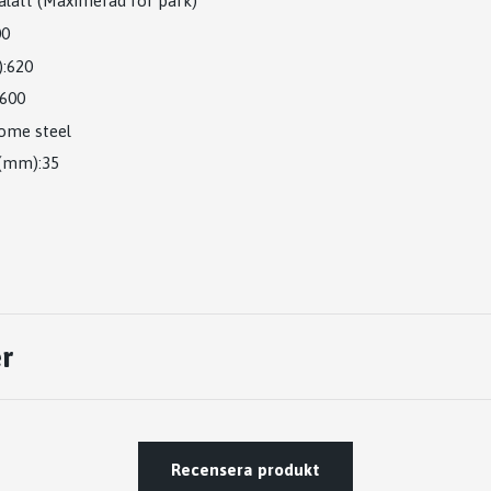
alätt (Maximerad för park)
00
:
620
600
ome steel
 (mm):35
r
Recensera produkt