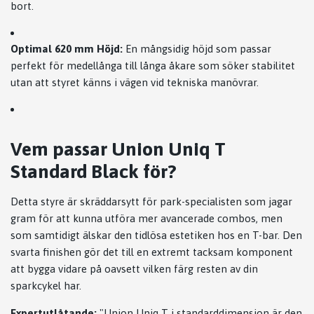
bort.
Optimal 620 mm Höjd:
En mångsidig höjd som passar
perfekt för medellånga till långa åkare som söker stabilitet
utan att styret känns i vägen vid tekniska manövrar.
Vem passar Union Uniq T
Standard Black för?
Detta styre är skräddarsytt för park-specialisten som jagar
gram för att kunna utföra mer avancerade combos, men
som samtidigt älskar den tidlösa estetiken hos en T-bar. Den
svarta finishen gör det till en extremt tacksam komponent
att bygga vidare på oavsett vilken färg resten av din
sparkcykel har.
Expertutlåtande:
"Union Uniq T i standarddimension är den