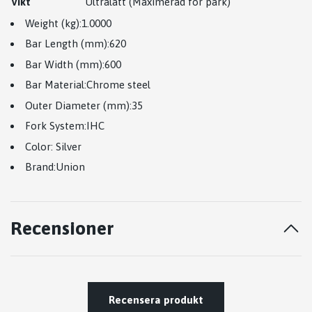
Vikt
Ultralätt (Maximerad för park)
Weight (kg):1.0000
Bar Length (mm):
620
Bar Width (mm):600
Bar Material:
Chrome steel
Outer Diameter (mm):35
Fork System:IHC
Color: Silver
Brand:Union
Recensioner
Recensera produkt