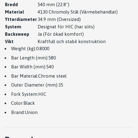
Bredd
540 mm (22.8")
Material
4130 Chromoly Stål (Värmebehandlat)
Ytterdiameter
34.9 mm (Oversized)
System
Designat för HIC (har slits)
Backsweep
Ja (För ökad komfort)
Vikt
Kraftfull och stabil konstruktion
Weight (kg):0.8000
Bar Length (mm):580
Bar Width (mm):540
Bar Material:
Chrome steel
Outer Diameter (mm):35
Fork System:HIC
Color:Black
Brand:Union