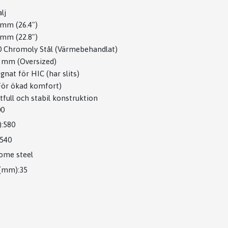
lj
 mm (26.4")
 mm (22.8")
0 Chromoly Stål (Värmebehandlat)
9 mm (Oversized)
gnat för HIC (har slits)
För ökad komfort)
tfull och stabil konstruktion
00
:580
540
ome steel
 (mm):35