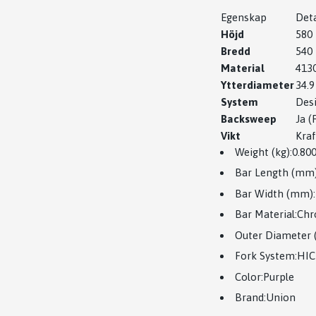
Egenskap
Deta
Höjd
580
Bredd
540
Material
413
Ytterdiameter
34.
System
Desi
Backsweep
Ja (
Vikt
Kraf
Weight (kg):0.80
Bar Length (mm)
Bar Width (mm):
Bar Material:
Chr
Outer Diameter
Fork System:HIC
Color:Purple
Brand:Union