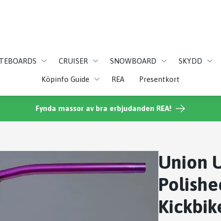
ATEBOARDS
CRUISER
SNOWBOARD
SKYDD
Köpinfo Guide
REA
Presentkort
Fynda massor av bra erbjudanden REA!
Union 
Polish
Kickbik