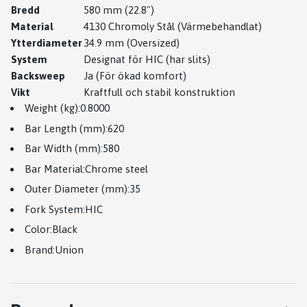
Bredd
580 mm (22.8")
Material
4130 Chromoly Stål (Värmebehandlat)
Ytterdiameter
34.9 mm (Oversized)
System
Designat för HIC (har slits)
Backsweep
Ja (För ökad komfort)
Vikt
Kraftfull och stabil konstruktion
Weight (kg):0.8000
Bar Length (mm):62
0
Bar Width (mm):580
Bar Material:
Chrome steel
Outer Diameter (mm):35
Fork System:HIC
Color:Black
Brand:Union