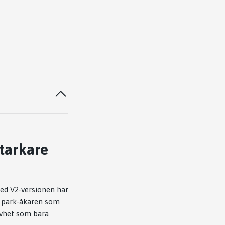
tarkare
Med V2-versionen har
ör park-åkaren som
tyvhet som bara