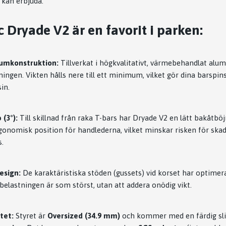
kan erbjuda.
c Dryade V2 är en favorit i parken:
umkonstruktion:
Tillverkat i högkvalitativt, värmebehandlat al
ningen. Vikten hålls nere till ett minimum, vilket gör dina barspin
in.
(3°):
Till skillnad från raka T-bars har Dryade V2 en lätt bakåtböj
gonomisk position för handlederna, vilket minskar risken för skad
s.
esign:
De karaktäristiska stöden (gussets) vid korset har optimera
belastningen är som störst, utan att addera onödig vikt.
tet:
Styret är
Oversized (34.9 mm)
och kommer med en färdig slits