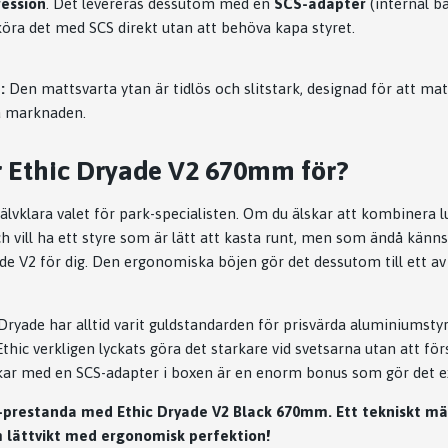
ession
. Det levereras dessutom med en
SCS-adapter
(internal ba
köra det med SCS direkt utan att behöva kapa styret.
:
Den mattsvarta ytan är tidlös och slitstark, designad för att matc
å marknaden.
 Ethic Dryade V2 670mm för?
jälvklara valet för park-specialisten. Om du älskar att kombinera l
h vill ha ett styre som är lätt att kasta runt, men som ändå känns
ade V2 för dig. Den ergonomiska böjen gör det dessutom till ett a
Dryade har alltid varit guldstandarden för prisvärda aluminiumsty
hic verkligen lyckats göra det starkare vid svetsarna utan att för
ckar med en SCS-adapter i boxen är en enorm bonus som gör det ex
-prestanda med Ethic Dryade V2 Black 670mm. Ett tekniskt m
 lättvikt med ergonomisk perfektion!