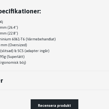
ecifikationer:
lj
 mm (26.4")
 mm (22.8")
minium 6061-T6 (Värmebehandlat)
9 mm (Oversized)
(slitsad) & SCS (adapter ingår)
95g (Superlätt)
Ergonomisk böj)
r
Recensera produkt