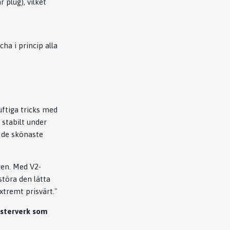
r plug), vilket
ha i princip alla
uftiga tricks med
 stabilt under
v de skönaste
ren. Med V2-
störa den lätta
tremt prisvärt."
ästerverk som