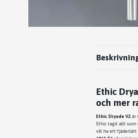
Beskrivnin
Ethic Dry
och mer ra
Ethic Dryade V2
är 
Ethic tagit allt som
vill ha ett fjäderl