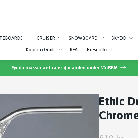
ATEBOARDS
CRUISER
SNOWBOARD
SKYDD
Köpinfo Guide
REA
Presentkort
Fynda massor av bra erbjudanden under VårREA!
Ethic 
Chrome 