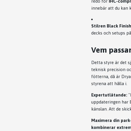
redo för
IHC-compr
innebär att du kan 
Stilren Black Finish
decks och setups p
Vem passar
Detta styre är det s
teknisk precision oc
fötterna, då är Dry
styrena att hålla i.
Expertutlåtande:
"
uppdateringen har Et
känslan. Att de ski
Maximera din park
kombinerar extrem