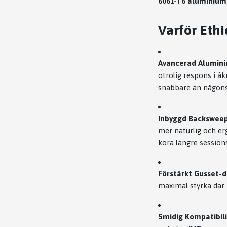
6061-T6 aluminium
Varför Ethi
Avancerad Alumini
otrolig respons i åk
snabbare än någons
Inbyggd Backsweep 
mer naturlig och er
köra längre session
Förstärkt Gusset-d
maximal styrka där 
Smidig Kompatibili