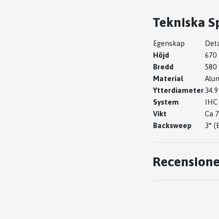
Tekniska Sp
Egenskap
Deta
Höjd
670
Bredd
580
Material
Alu
Ytterdiameter
34.
System
IHC 
Vikt
Ca 7
Backsweep
3° (
Recensione