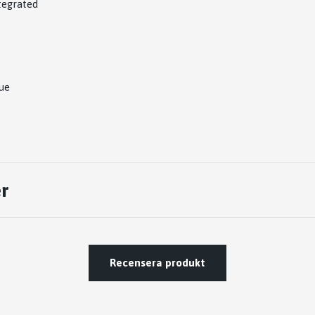
tegrated
ue
r
Recensera produkt