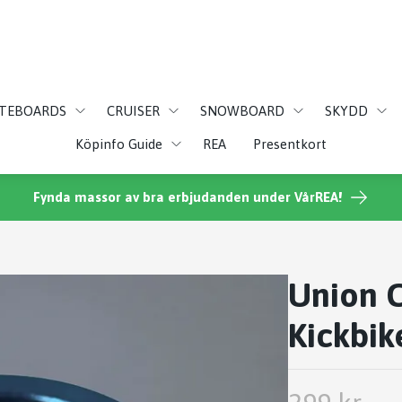
ATEBOARDS
CRUISER
SNOWBOARD
SKYDD
Köpinfo Guide
REA
Presentkort
Fynda massor av bra erbjudanden under VårREA!
Union 
Kickbik