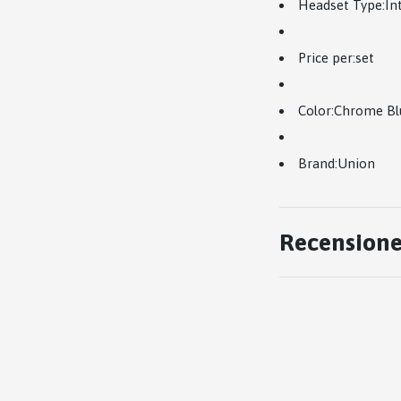
Headset Type:
In
Price per:set
Color:Chrome Bl
Brand:
Union
Recensione