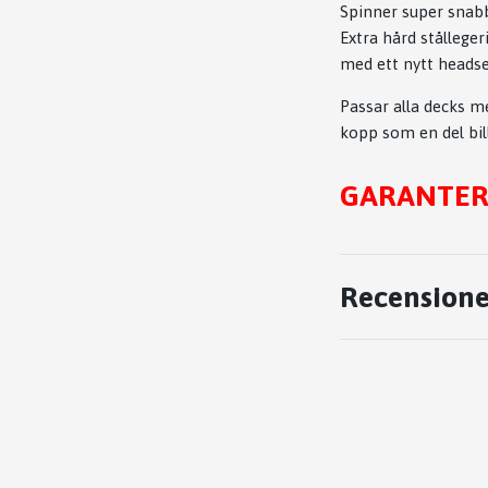
Spinner super snabb
Extra hård stållege
med ett nytt headse
Passar alla decks me
kopp som en del bil
GARANTERAT
Recensione