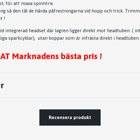
t, för att maxa spinntrix.
ring så den tål de hårda påfrestningarna vid hopp och trick. Trimm
t !
d integrerad headset där lagren ligger direkt mot headtuben. ( int
liga sparkcyklar), utan koppar som är infrästa direkt i headtuben.
 Marknadens bästa pris !
r
Recensera produkt