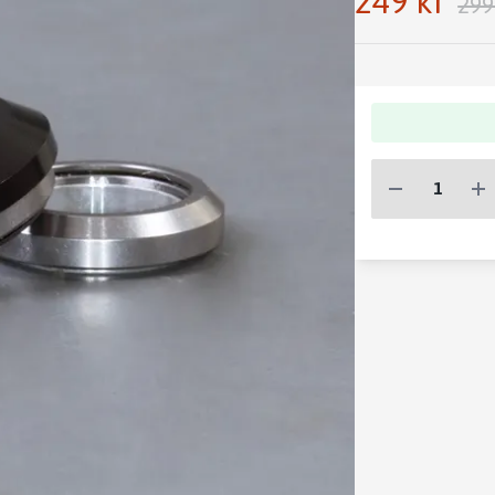
249 kr
299