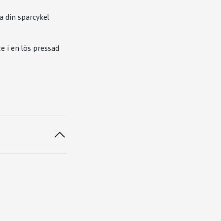
a din sparcykel
e i en lös pressad