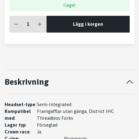
I lager
Lägg i korgen
Beskrivning
Headset-type
:
Semi-Integrated
Kompatibel
Framgafflar utan gänga, District IHC
med
:
Threadless Forks
Lager typ
:
Förseglad
Crown race
:
Ja
C-ring
:
Aluminium