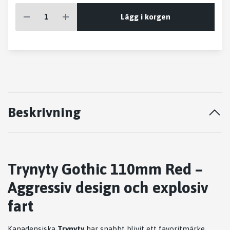
Lägg i korgen
Beskrivning
Trynyty Gothic 110mm Red –
Aggressiv design och explosiv
fart
Kanadensiska
Trynyty
har snabbt blivit ett favoritmärke