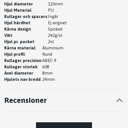
Hjul diameter
:
110mm
Hjul Material
:
PU
Kullager och spacers
:
Ingår
Hjul hårdhet
:
Ej angivet
Kärna design
:
Spoked
Vikt
:
242g/st
Hjul pr. packet
:
2st
Kärna material
:
Aluminium
Hjul profil
:
Rund
Kullager precision
:
ABEC-9
Kullager storlek
:
608
Axel diameter
:
8mm
Hjulets nav bredd
:
24mm
Recensioner