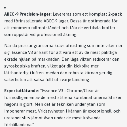
ABEC-9 Precision-lager:
Levereras som ett komplett
2-pack
med förinstallerade ABEC-9 lager. Dessa är optimerade för
att minimera rullmotståndet och tåla de vertikala krafter
som uppstår vid professionell åkning.
När du pressar gränserna krävs utrustning som inte viker ner
sig. Essence V3 är känt för att vara ett av de mest pålitliga
ekrade hjulen på marknaden. Den låga vikten reducerar den
gyroskopiska kraften, vilket gör din kickbike mer
lätthanterlig i luften, medan den robusta kärnan ger dig
säkerheten att satsa fullt ut i varje landning.
Expertutlåtande:
"Essence V3 i Chrome/Clear är
förmodligen en av de mest stilrena kombinationerna Striker
någonsin gjort. Men det är tekniken under ytan som
imponerar mest. Vridstyvheten i kärnan är exceptionell, och
uretanet slits jämnt även under de mest krävande
förhållandena."