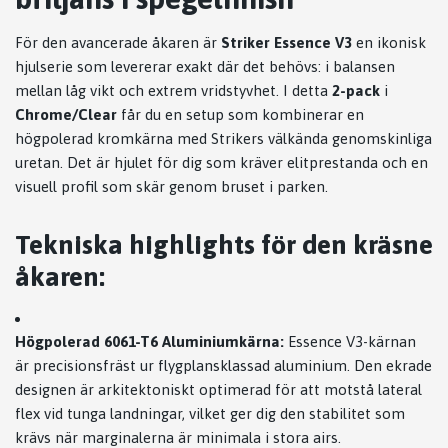
För den avancerade åkaren är
Striker Essence V3
en ikonisk
hjulserie som levererar exakt där det behövs: i balansen
mellan låg vikt och extrem vridstyvhet. I detta
2-pack
i
Chrome/Clear
får du en setup som kombinerar en
högpolerad kromkärna med Strikers välkända genomskinliga
uretan. Det är hjulet för dig som kräver elitprestanda och en
visuell profil som skär genom bruset i parken.
Tekniska highlights för den kräsne
åkaren:
Högpolerad 6061-T6 Aluminiumkärna:
Essence V3-kärnan
är precisionsfräst ur flygplansklassad aluminium. Den ekrade
designen är arkitektoniskt optimerad för att motstå lateral
flex vid tunga landningar, vilket ger dig den stabilitet som
krävs när marginalerna är minimala i stora airs.