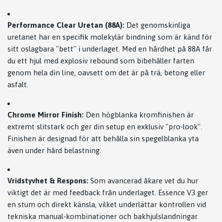
Performance Clear Uretan (88A):
Det genomskinliga
uretanet har en specifik molekylär bindning som är känd för
sitt oslagbara "bett" i underlaget. Med en hårdhet på 88A får
du ett hjul med explosiv rebound som bibehåller farten
genom hela din line, oavsett om det är på trä, betong eller
asfalt.
Chrome Mirror Finish:
Den högblanka kromfinishen är
extremt slitstark och ger din setup en exklusiv "pro-look".
Finishen är designad för att behålla sin spegelblanka yta
även under hård belastning.
Vridstyvhet & Respons:
Som avancerad åkare vet du hur
viktigt det är med feedback från underlaget. Essence V3 ger
en stum och direkt känsla, vilket underlättar kontrollen vid
tekniska manual-kombinationer och bakhjulslandningar.