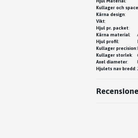
Hjul Material
:
Kullager och space
Kärna design
:
Vikt
:
Hjul pr. packet
:
Kärna material
:
Hjul profil
:
Kullager precision
:
Kullager storlek
:
Axel diameter
:
Hjulets nav bredd
:
Recensione