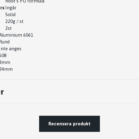
Root's PU formula
rs
:
Ingår
Solid
220g / st
2st
Aluminium 6061
Rund
Inte anges
608
8mm
24mm
r
Recensera produkt