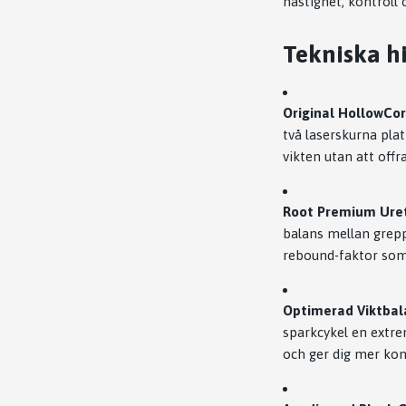
hastighet, kontroll 
Tekniska hi
Original HollowCor
två laserskurna pla
vikten utan att offr
Root Premium Ure
balans mellan grepp
rebound-faktor som
Optimerad Viktbal
sparkcykel en extre
och ger dig mer kont