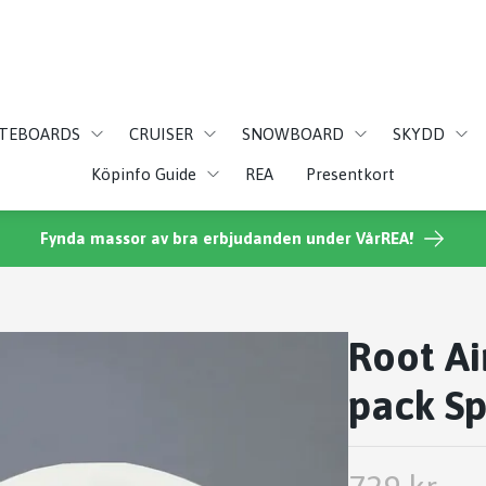
ATEBOARDS
CRUISER
SNOWBOARD
SKYDD
Köpinfo Guide
REA
Presentkort
Fynda massor av bra erbjudanden under VårREA!
Root Ai
pack Sp