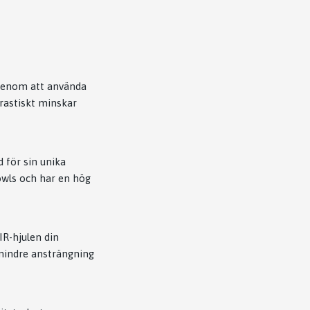
 Genom att använda
rastiskt minskar
 för sin unika
owls och har en hög
AIR-hjulen din
 mindre ansträngning