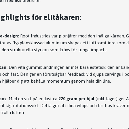
och teknisk precision.
ghlights för elitåkaren:
e-design:
Root Industries var pionjärer med den ihåliga kärnan.
ttor av flygplansklassad aluminium skapas ett lufttomt inre som d
a den strukturella styrkan som krävs för tunga impacts.
tan:
Den vita gummiblandningen är inte bara estetisk; den är känd
 och fart. Den ger en förutsägbar feedback vid djupa carvings i b
 hjälper dig att behålla momentum genom hela din line.
ans:
Med en vikt på endast ca
220 gram per hjul
(inkl. lager) ger 
mt låg rotationsvikt. Detta gör att dina whips och briflips kräver
roll i luften.