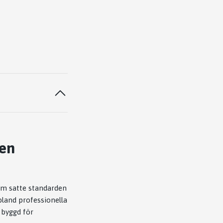
Den
som satte standarden
bland professionella
 byggd för