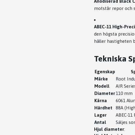
Anodiserad Black C
motstår repor och sk
ABEC-11 High-Preci
den högsta precision
håller hastigheten b
Tekniska Sp
Egenskap
S
Märke
Root Indu
Modell
AIR Serie
Diameter
110 mm
Kärna
6061 Alu
Hårdhet
88A (Hig
Lager
ABEC-11 
Antal
Säljes s
Hjul diameter
: