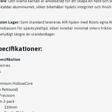
ore:
Den svarta kärnan är anodiserad för att skapa en hård och s
yddar aluminiumet, vilket bibehåller hjulets integritet och finish 
sion Lager:
Som standard levereras AIR-hjulen med Roots egna AB
sklassen för sparkcykelhjul, vilket innebär minimal intern friktio
etydligt längre än standardlager.
ecifikationer:
pecifikation
stries
s
minium HollowCore
h Rebound)
Precision
om 2-pack
110mm