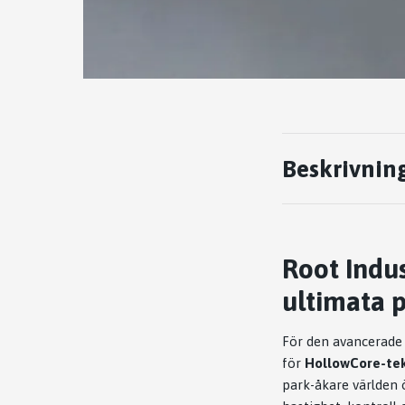
Beskrivnin
Root Indu
ultimata p
För den avancerade
för
HollowCore-te
park-åkare världen 