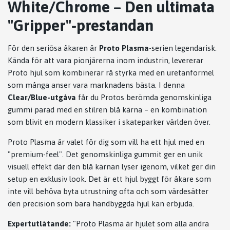
White/Chrome – Den ultimata
"Gripper"-prestandan
För den seriösa åkaren är
Proto Plasma
-serien legendarisk.
Kända för att vara pionjärerna inom industrin, levererar
Proto hjul som kombinerar rå styrka med en uretanformel
som många anser vara marknadens bästa. I denna
Clear/Blue-utgåva
får du Protos berömda genomskinliga
gummi parad med en stilren blå kärna – en kombination
som blivit en modern klassiker i skateparker världen över.
Proto Plasma är valet för dig som vill ha ett hjul med en
"premium-feel". Det genomskinliga gummit ger en unik
visuell effekt där den blå kärnan lyser igenom, vilket ger din
setup en exklusiv look. Det är ett hjul byggt för åkare som
inte vill behöva byta utrustning ofta och som värdesätter
den precision som bara handbyggda hjul kan erbjuda.
Expertutlåtande:
"Proto Plasma är hjulet som alla andra