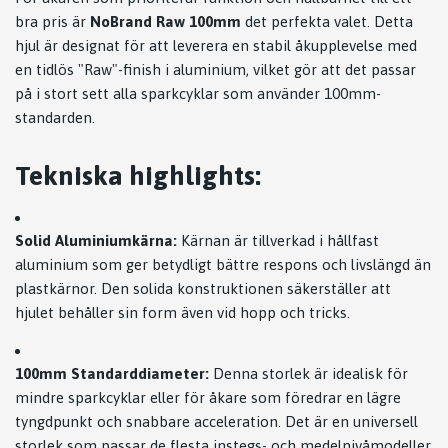
bra pris är
NoBrand Raw 100mm
det perfekta valet. Detta
hjul är designat för att leverera en stabil åkupplevelse med
en tidlös "Raw"-finish i aluminium, vilket gör att det passar
på i stort sett alla sparkcyklar som använder 100mm-
standarden.
Tekniska highlights:
Solid Aluminiumkärna:
Kärnan är tillverkad i hållfast
aluminium som ger betydligt bättre respons och livslängd än
plastkärnor. Den solida konstruktionen säkerställer att
hjulet behåller sin form även vid hopp och tricks.
100mm Standarddiameter:
Denna storlek är idealisk för
mindre sparkcyklar eller för åkare som föredrar en lägre
tyngdpunkt och snabbare acceleration. Det är en universell
storlek som passar de flesta instegs- och medelnivåmodeller.