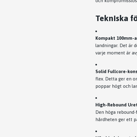
och kompromisslösa 
Tekniska fö
Kompakt 100mm-ar
landningar. Det är d
varje moment är av
Solid Fullcore-kon
flex. Detta ger en 
poppar högt och lan
High-Rebound Uret
Den höga rebound-fa
hårdheten ger ett på