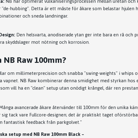
a:
NB har optimerat vulkaniseringsprocessen mellan uretan och k
"de-hubbing". Detta är ett måste för åkare som belastar hjulen hår
inationer och sneda landningar.
Design:
Den helsvarta, anodiserade ytan ger inte bara en rå och pr
tra skyddslager mot nötning och korrosion.
ja NB Raw 100mm?
lar om millimeterprecision och snabba "swing-weights" i whips o
ga vapnet. NB Raw kombinerar denna smidighet med styrkan hos e
 som vill ha en "clean" setup utan onödigt krångel, där ren presta
Många avancerade åkare återvänder till 100mm för den unika käns
r sig tack vare Fullcore-designen; det är praktiskt taget oförstör
en fantastisk feedback från parkgolvet."
iska setup med NB Raw 100mm Black –