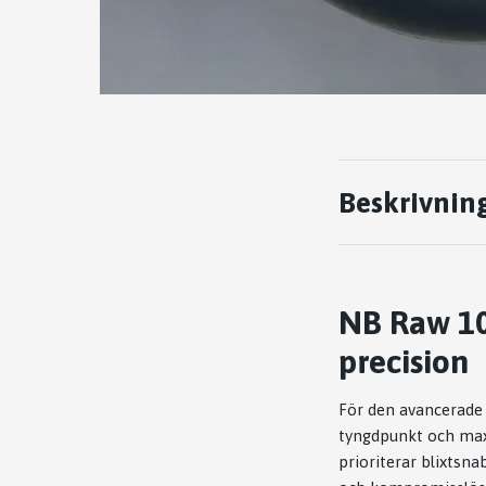
Beskrivnin
NB Raw 10
precision
För den avancerade
tyngdpunkt och max
prioriterar blixtsn