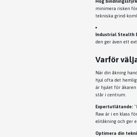
Hög bindningsstyrk
minimera risken för 
tekniska grind-komb
Industrial Stealth 
den ger även ett ex
Varför väl
När din åkning hand
hjul ofta det hemli
är hjulet för åkaren
står i centrum.
Expertutlåtande:
"
Raw är i en klass fö
elitåkning och ger 
Optimera din tekn