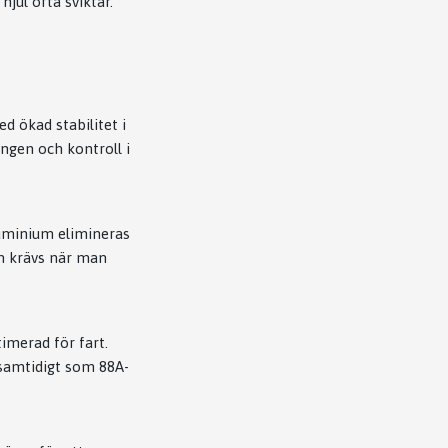
jul ofta sviktar.
d ökad stabilitet i
ingen och kontroll i
luminium elimineras
om krävs när man
merad för fart.
 samtidigt som 88A-