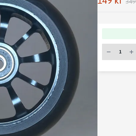
149 kr
349