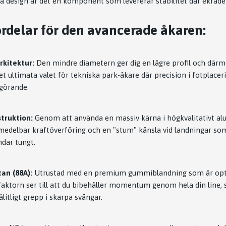
design är det en komponent som levererar stabilitet där ekrade h
rdelar för den avancerade åkaren:
kitektur:
Den mindre diametern ger dig en lägre profil och därme
et ultimata valet för tekniska park-åkare där precision i fotplacer
görande.
struktion:
Genom att använda en massiv kärna i högkvalitativt a
omedelbar kraftöverföring och en "stum" känsla vid landningar s
dar tungt.
an (88A):
Utrustad med en premium gummiblandning som är opti
ktorn ser till att du bibehåller momentum genom hela din line,
litligt grepp i skarpa svängar.