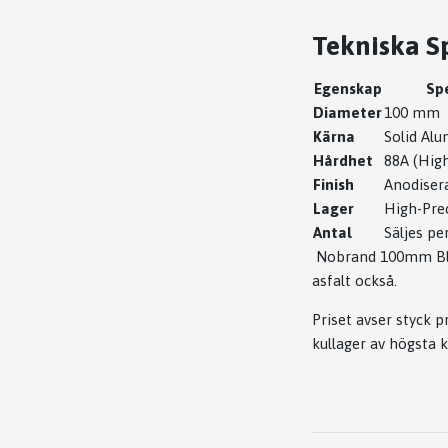
Tekniska Sp
Egenskap
Spe
Diameter
100 mm
Kärna
Solid Alu
Hårdhet
88A (Hig
Finish
Anodiser
Lager
High-Prec
Antal
Säljes pe
Nobrand 100mm Black
asfalt också.
Priset avser styck p
kullager av högsta k