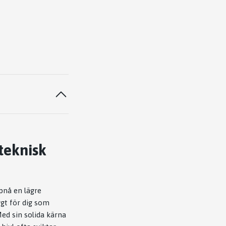
teknisk
pnå en lägre
yggt för dig som
ed sin solida kärna