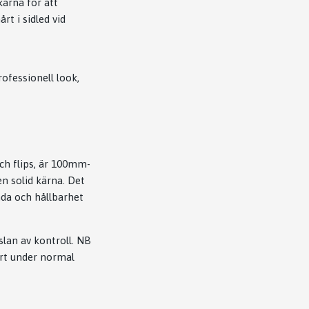
ärna för att
t i sidled vid
ofessionell look,
ch flips, är 100mm-
n solid kärna. Det
nda och hållbarhet
lan av kontroll. NB
bart under normal