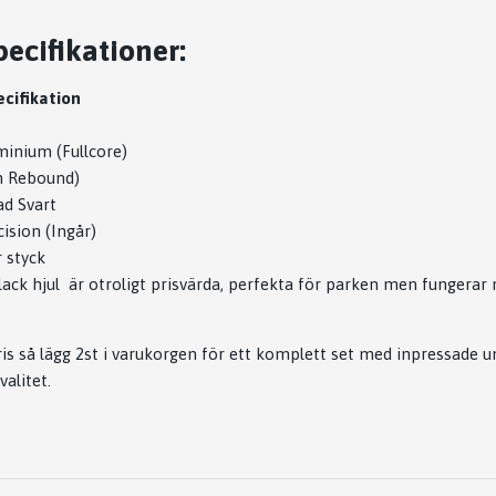
ecifikationer:
cifikation
minium (Fullcore)
h Rebound)
ad Svart
ision (Ingår)
r styck
 hjul är otroligt prisvärda, perfekta för parken men fungerar m
ris så lägg 2st i varukorgen för ett komplett set med inpressade u
valitet.