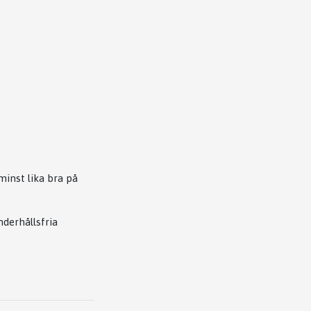
inst lika bra på
nderhållsfria