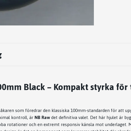
g
0mm Black – Kompakt styrka för 
 åkaren som föredrar den klassiska 100mm-standarden för att up
imal kontroll, är
NB Raw
det definitiva valet. Det här hjulet är b
abba rotationer och en extremt responsiv känsla mot underlaget. M