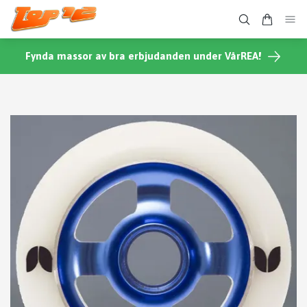
Fynda massor av bra erbjudanden under VårREA!