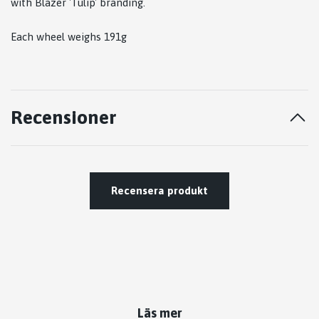
with Blazer 'Tulip' branding.
Each wheel weighs 191g
Recensioner
Recensera produkt
Läs mer