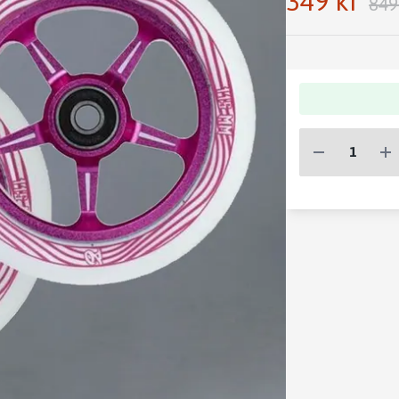
349 kr
849