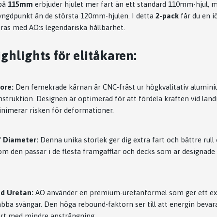
 på
115mm
erbjuder hjulet mer fart än ett standard 110mm-hjul,
tyngdpunkt än de största 120mm-hjulen. I detta
2-pack
får du en 
ras med AO:s legendariska hållbarhet.
ghlights för elitåkaren:
ore:
Den femekrade kärnan är CNC-fräst ur högkvalitativ alumini
nstruktion. Designen är optimerad för att fördela kraften vid lan
minimerar risken för deformationer.
 Diameter:
Denna unika storlek ger dig extra fart och bättre rull
om den passar i de flesta framgafflar och decks som är designad
d Uretan:
AO använder en premium-uretanformel som ger ett exc
bba svängar. Den höga rebound-faktorn ser till att energin bevaras
fart med mindre ansträngning.