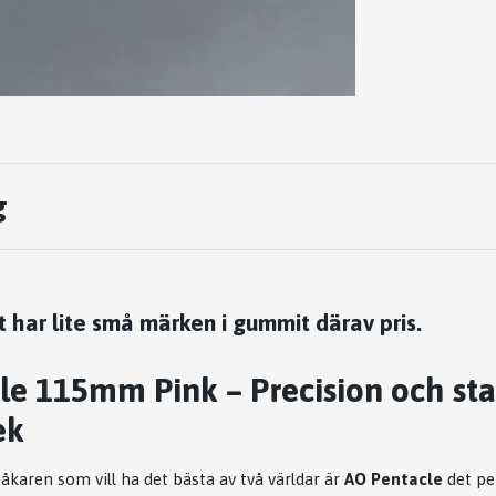
g
t har lite små märken i gummit därav pris.
e 115mm Pink – Precision och stab
ek
åkaren som vill ha det bästa av två världar är
AO Pentacle
det pe