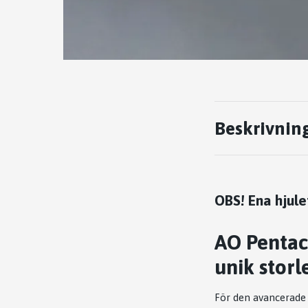
Beskrivnin
OBS! Ena hjule
AO Pentacl
unik storl
För den avancerade 