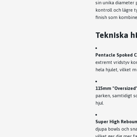
sin unika diameter
kontroll och lägre 
finish som kombine
Tekniska hi
Pentacle Spoked C
extremt vridstyv ko
hela hjulet, vilket 
115mm "Oversized"
parken, samtidigt s
hjul.
Super High Reboun
djupa bowls och sna
vilket ger dig mer 