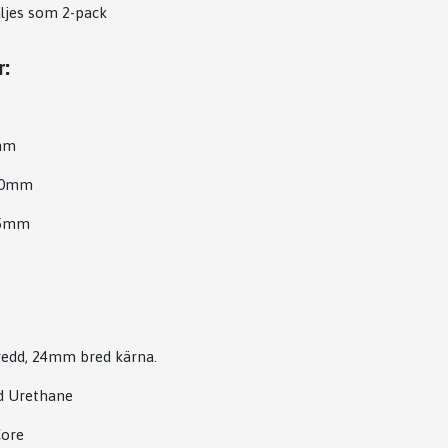
ljes som 2-pack
r:
4mm
 30mm
115mm
edd, 24mm bred kärna.
d Urethane
ore