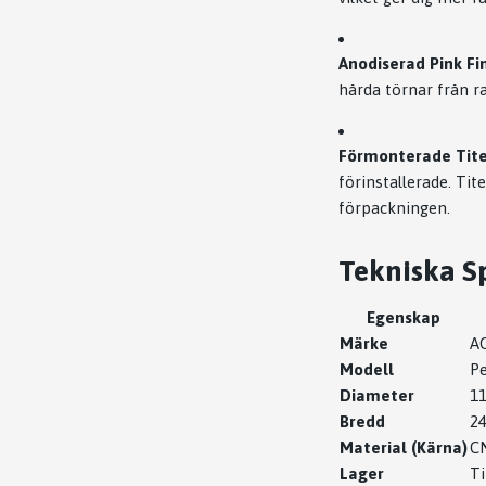
Anodiserad Pink Fin
hårda törnar från rai
Förmonterade Tite
förinstallerade. Tit
förpackningen.
Tekniska Sp
Egenskap
Märke
A
Modell
Pe
Diameter
1
Bredd
2
Material (Kärna)
C
Lager
Ti