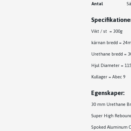
Antal
Sä
Specifikatione
Vikt / st = 300g
kärnan bredd = 2
Urethane bredd =
Hjul Diameter = 
Kullager = Abec 9
Egenskaper:
30 mm Urethane Br
Super High Reboun
Spoked Aluminum C