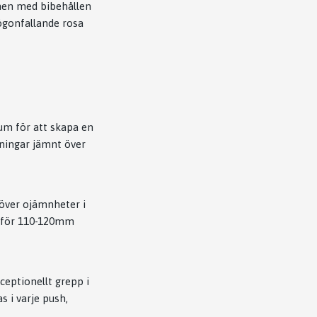
 men med bibehållen
iögonfallande rosa
um för att skapa en
dningar jämnt över
 över ojämnheter i
e för 110-120mm
eptionellt grepp i
 i varje push,