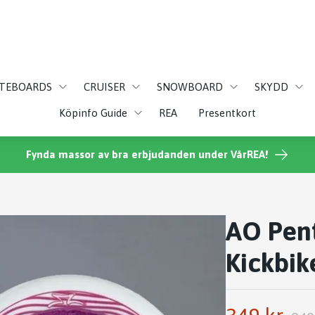
ATEBOARDS
CRUISER
SNOWBOARD
SKYDD
Köpinfo Guide
REA
Presentkort
Fynda massor av bra erbjudanden under VårREA!
AO Pen
Kickbik