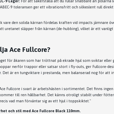
EC-9 Lager:
För att säkerställa att du rullar snabbare än polarna 
ABEC-9 toleransen ger ett vibrationsfritt och silkeslent rull direk
k vare den solida kärnan fördelas kraften vid impacts jämnare öve
tt uretanet släpper från kärnan (de-hubbing), vilket är ett vanli
lja Ace Fullcore?
aget för åkaren som har tröttnat på ekrade hjul som sviktar eller
oppar nerför trappor eller satsar stort i fly-outs, ger Fullcore-de
. Det är en tungviktare i prestanda, men balanserad nog för att i
Ace Fullcore i svart är arbetshästen i sortimentet. Det finns inge
kommer till ren hållbarhet. Det känns otroligt stabilt under fötte
recis vad man förväntar sig av ett hjul i toppskiktet."
rhet och stil med Ace Fullcore Black 110mm.