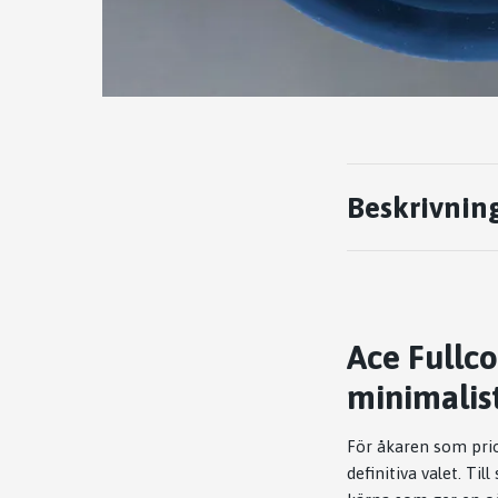
Beskrivnin
Ace Fullc
minimalist
För åkaren som prio
definitiva valet. Til