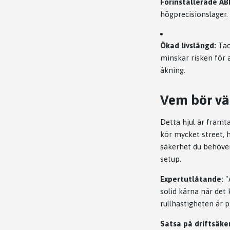
Förinstallerade AB
högprecisionslager. 
Ökad livslängd:
Tac
minskar risken för a
åkning.
Vem bör vä
Detta hjul är framt
kör mycket street, h
säkerhet du behöver
setup.
Expertutlåtande:
"
solid kärna när det 
rullhastigheten är p
Satsa på driftsäke