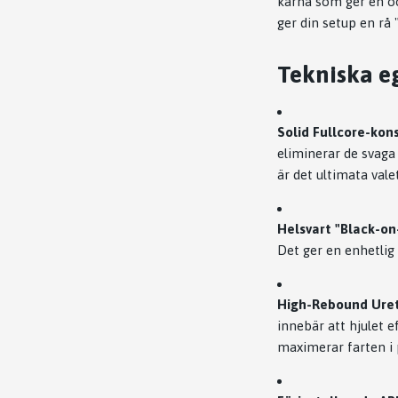
kärna som ger en oö
ger din setup en rå
Tekniska e
Solid Fullcore-kon
eliminerar de svaga
är det ultimata vale
Helsvart "Black-on-
Det ger en enhetlig
High-Rebound Uret
innebär att hjulet 
maximerar farten i 