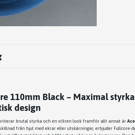
g
ore 110mm Black – Maximal styrka
isk design
riterar brutal styrka och en stilren look framför allt annat är
Ace
l skillnad från hjul med ekrar eller utskärningar, erbjuder Fullcore-