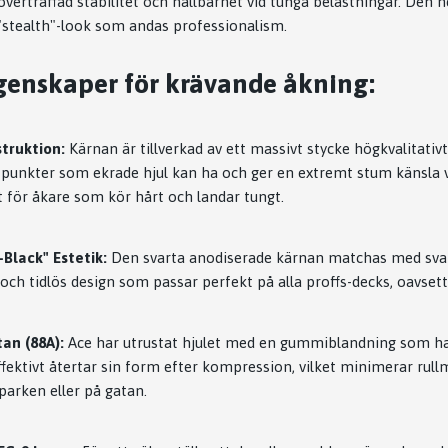
verträffad stabilitet och hållbarhet vid tunga belastningar. Den h
 "stealth"-look som andas professionalism.
genskaper för krävande åkning:
struktion:
Kärnan är tillverkad av ett massivt stycke högkvalitativ
 punkter som ekrade hjul kan ha och ger en extremt stum känsla v
t för åkare som kör hårt och landar tungt.
Black" Estetik:
Den svarta anodiserade kärnan matchas med sva
 och tidlös design som passar perfekt på alla proffs-decks, oavset
an (88A):
Ace har utrustat hjulet med en gummiblandning som ha
effektivt återtar sin form efter kompression, vilket minimerar rul
parken eller på gatan.