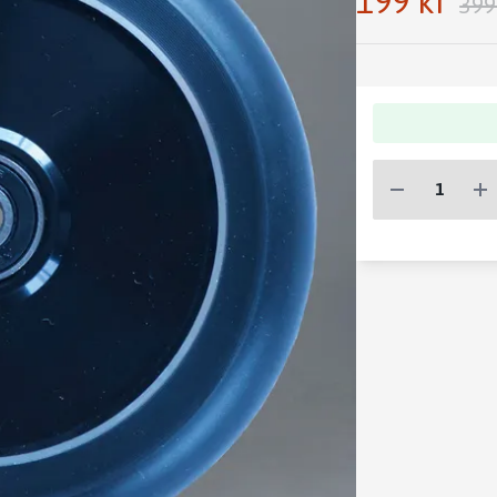
199 kr
399