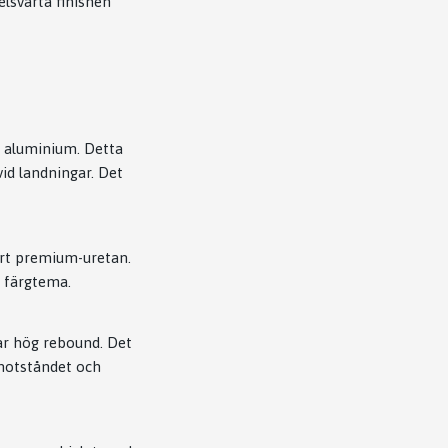
elsvarta finishen
t aluminium. Detta
id landningar. Det
rt premium-uretan.
t färgtema.
r hög rebound. Det
lmotståndet och