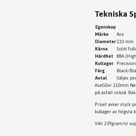
Tekniska Sp
Egenskap
Märke
Ace
Diameter
110 mm
Kärna
Solid Ful
Hårdhet
88A (Hig
Kullager
Precisio
Färg
Black/Bla
Antal
Säljes pe
AceGEer 110mm Neoc
på asfalt också. Bä
Priset avser styck p
kullager av högsta k
Vikt 239gram/st sup