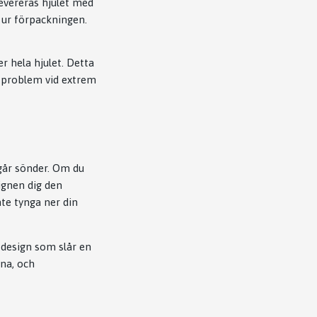
levereras hjulet med
t ur förpackningen.
r hela hjulet. Detta
gt problem vid extrem
 går sönder. Om du
signen dig den
nte tynga ner din
n design som slår en
rna, och