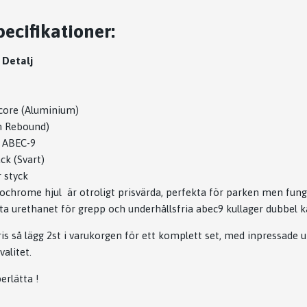
ecifikationer:
Detalj
lcore (Aluminium)
h Rebound)
n ABEC-9
ck (Svart)
r styck
hrome hjul är otroligt prisvärda, perfekta för parken men funge
sta urethanet för grepp och underhållsfria abec9 kullager dubbel k
ris så lägg 2st i varukorgen för ett komplett set, med inpressade u
valitet.
erlätta !