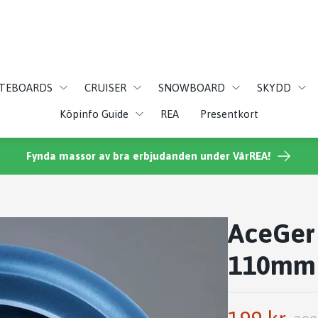
ATEBOARDS
CRUISER
SNOWBOARD
SKYDD
Köpinfo Guide
REA
Presentkort
Fynda massor av bra erbjudanden under VårREA!
AceGer 
110mm 