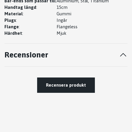
Bar-ends som passar till
:
Aluminium, Stål, Titanium
Handtag längd
:
15cm
Material
:
Gummi
Plugs
:
Ingår
Flange
:
Flangeless
Hårdhet
:
Mjuk
Recensioner
Recensera produkt