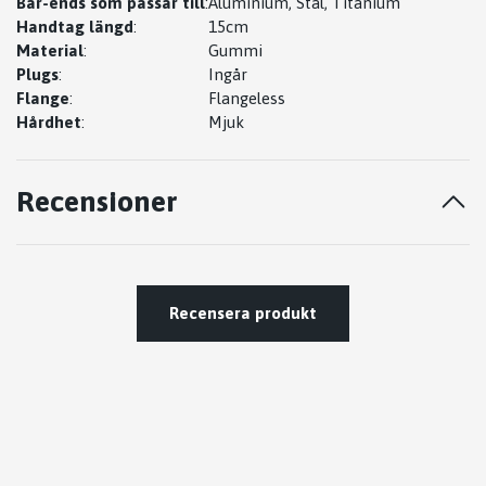
Bar-ends som passar till
:
Aluminium, Stål, Titanium
Handtag längd
:
15cm
Material
:
Gummi
Plugs
:
Ingår
Flange
:
Flangeless
Hårdhet
:
Mjuk
Recensioner
Recensera produkt