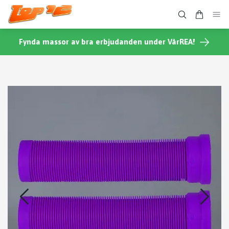
Fynda massor av bra erbjudanden under VårREA!