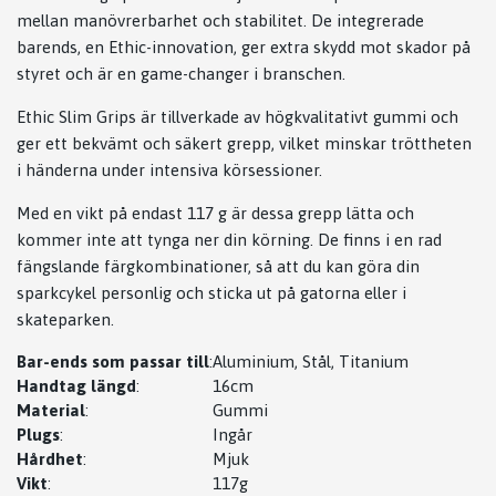
mellan manövrerbarhet och stabilitet. De integrerade
barends, en Ethic-innovation, ger extra skydd mot skador på
styret och är en game-changer i branschen.
Ethic Slim Grips är tillverkade av högkvalitativt gummi och
ger ett bekvämt och säkert grepp, vilket minskar tröttheten
i händerna under intensiva körsessioner.
Med en vikt på endast 117 g är dessa grepp lätta och
kommer inte att tynga ner din körning. De finns i en rad
fängslande färgkombinationer, så att du kan göra din
sparkcykel personlig och sticka ut på gatorna eller i
skateparken.
Bar-ends som passar till
:
Aluminium, Stål, Titanium
Handtag längd
:
16cm
Material
:
Gummi
Plugs
:
Ingår
Hårdhet
:
Mjuk
Vikt
:
117g