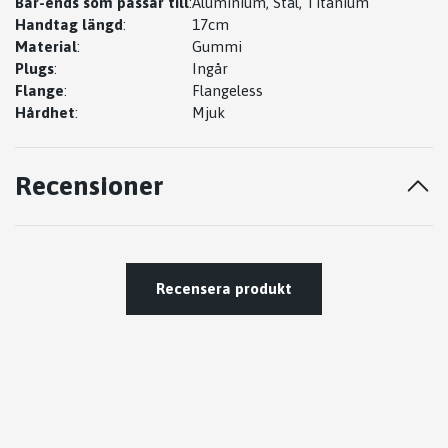
Bar-ends som passar till
:
Aluminium, Stål, Titanium
Handtag längd
:
17cm
Material
:
Gummi
Plugs
:
Ingår
Flange
:
Flangeless
Hårdhet
:
Mjuk
Recensioner
Recensera produkt