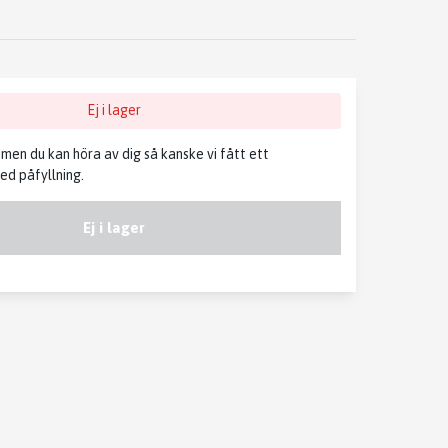
Ej i lager
, men du kan höra av dig så kanske vi fått ett
d påfyllning.
Ej i lager