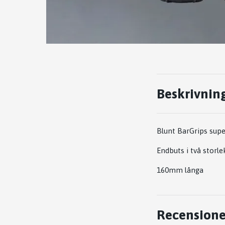
Beskrivnin
Blunt BarGrips sup
Endbuts i två storle
160mm långa
Recensione