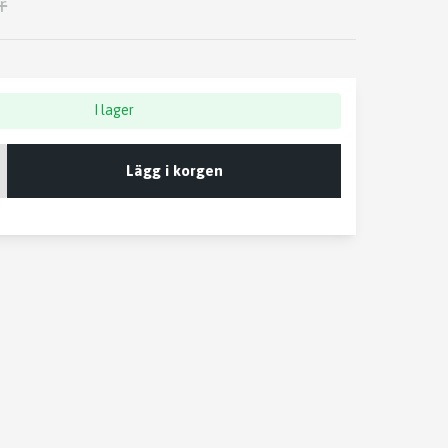
r
I lager
Lägg i korgen