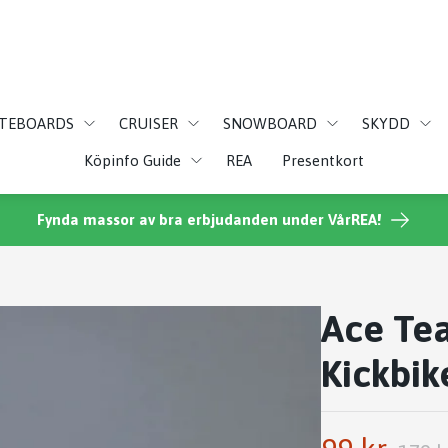
ATEBOARDS
CRUISER
SNOWBOARD
SKYDD
Köpinfo Guide
REA
Presentkort
Fynda massor av bra erbjudanden under VårREA!
Ace Te
Kickbi