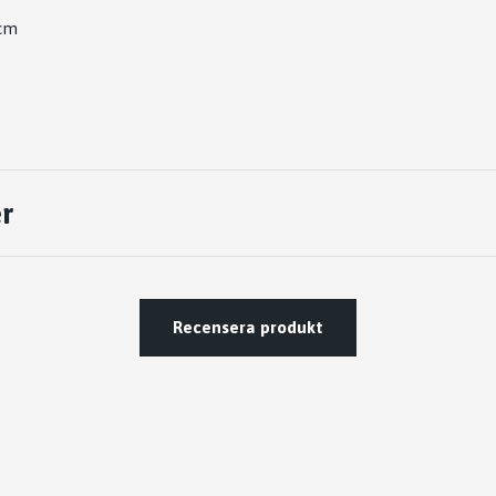
7cm
r
Recensera produkt