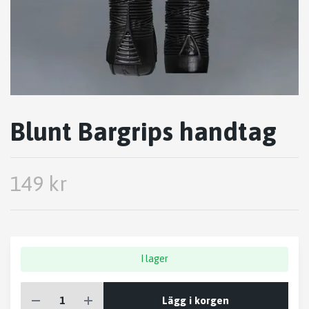
Blunt Bargrips handtag
149 kr
I lager
Lägg i korgen