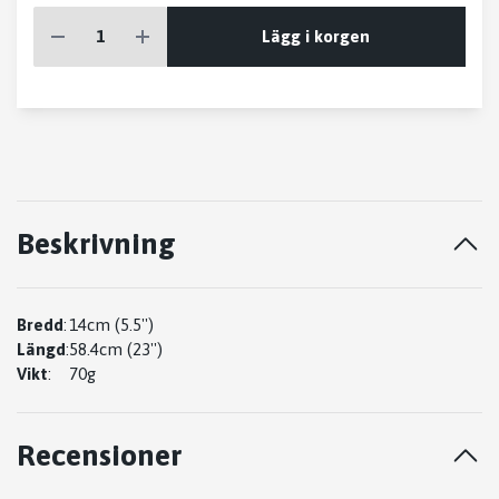
Lägg i korgen
Beskrivning
Bredd
:
14cm (5.5'')
Längd
:
58.4cm (23'')
Vikt
:
70g
Recensioner