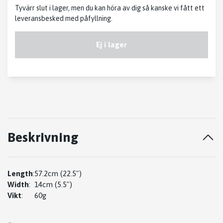
Tyvärr slut i lager, men du kan höra av dig så kanske vi fått ett
leveransbesked med påfyllning.
Ej i lager
Beskrivning
Length
:
57.2cm (22.5")
Width
:
14cm (5.5")
Vikt
:
60g