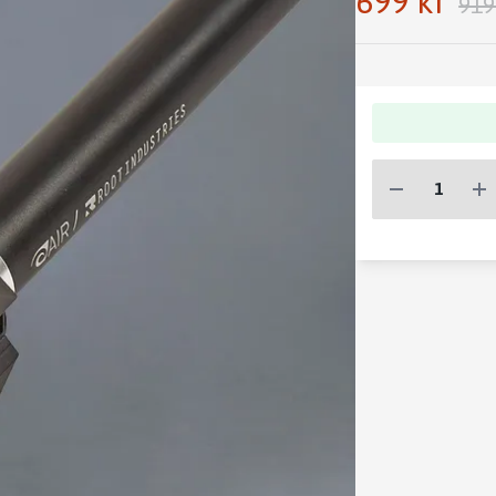
699 kr
919