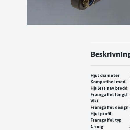
Beskrivnin
Hjul diameter
:
Kompatibel med
:
Hjulets nav bredd
:
Framgaffel längd
:
Vikt
:
Framgaffel design
:
Hjul profil
:
Framgaffel typ
:
C-ring
: