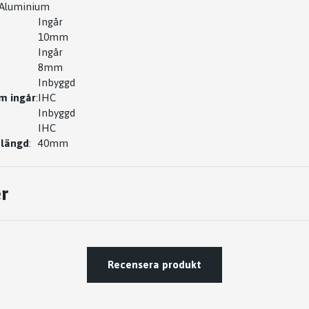
Aluminium
Ingår
10mm
Ingår
8mm
Inbyggd
m ingår
:
IHC
Inbyggd
IHC
 längd
:
40mm
r
Recensera produkt