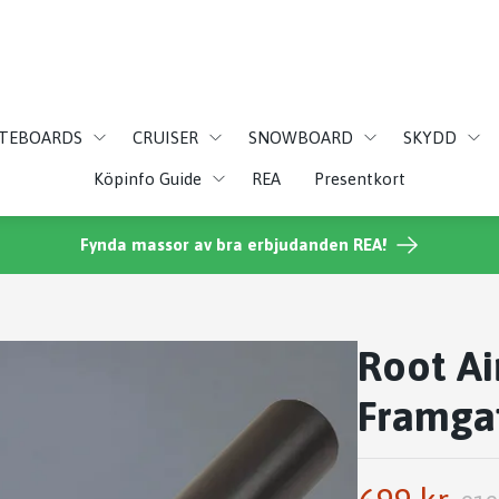
ATEBOARDS
CRUISER
SNOWBOARD
SKYDD
Köpinfo Guide
REA
Presentkort
Fynda massor av bra erbjudanden REA!
Root Ai
Framgaf