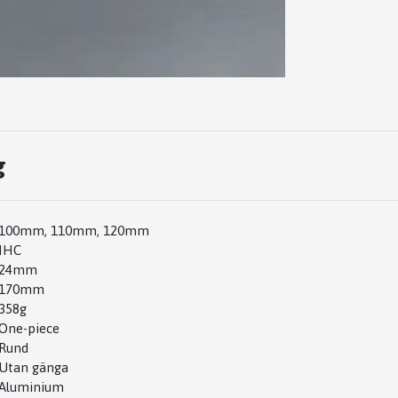
g
100mm, 110mm, 120mm
IHC
24mm
170mm
358g
One-piece
Rund
Utan gänga
Aluminium