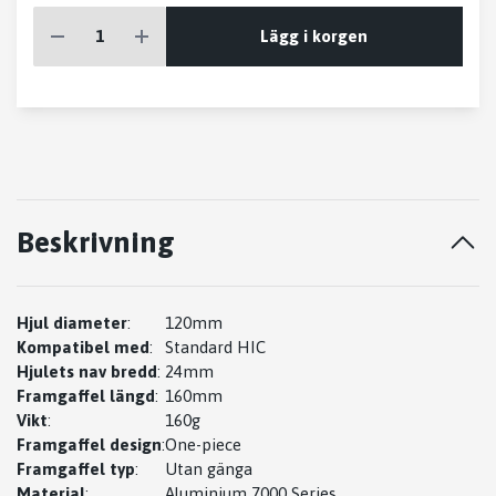
Lägg i korgen
Beskrivning
Hjul diameter
:
120mm
Kompatibel med
:
Standard HIC
Hjulets nav bredd
:
24mm
Framgaffel längd
:
160mm
Vikt
:
160g
Framgaffel design
:
One-piece
Framgaffel typ
:
Utan gänga
Material
:
Aluminium 7000 Series