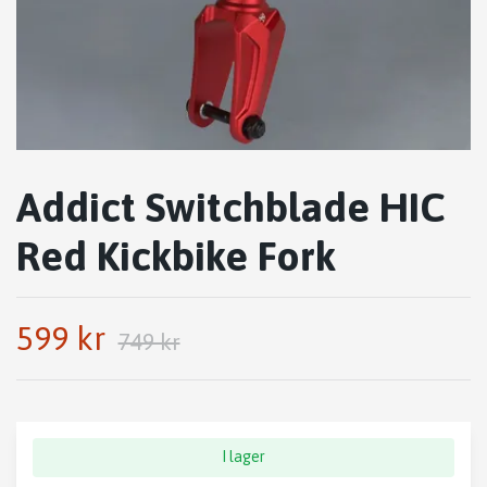
Addict Switchblade HIC
Red Kickbike Fork
599 kr
749 kr
I lager