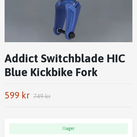
Addict Switchblade HIC
Blue Kickbike Fork
599 kr
749 kr
I lager