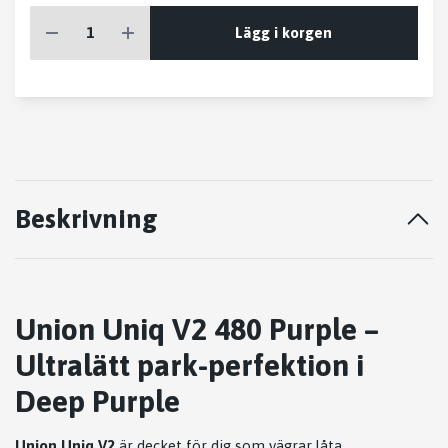
Lägg i korgen
Beskrivning
Union Uniq V2 480 Purple –
Ultralätt park-perfektion i
Deep Purple
Union Uniq V2
är decket för dig som vägrar låta