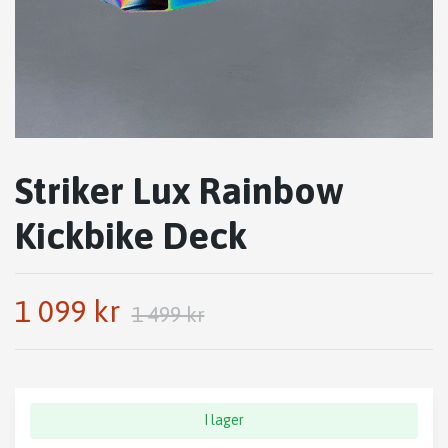
Striker Lux Rainbow
Kickbike Deck
1 099 kr
1 499 kr
I lager