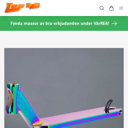
Fynda massor av bra erbjudanden under VårREA!