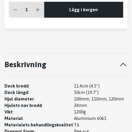
Lägg i korgen
Beskrivning
Deck bredd
:
11.4cm (4.5")
Deck längd
:
50cm (19.7")
Hjul diameter
:
100mm, 110mm, 120mm
Hjulets nav bredd
:
24mm
Vikt
:
1200g
Material
:
Aluminium 6061
Materialets behandlingskvalitet
:
T6
Dropout Form
:
Peg-cut