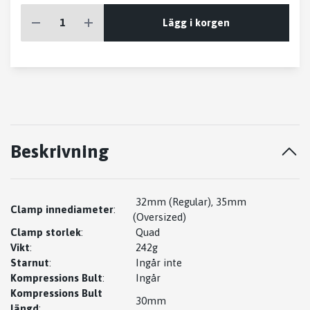
Lägg i korgen
Beskrivning
32mm (Regular), 35mm
Clamp innediameter
:
(Oversized)
Clamp storlek
:
Quad
Vikt
:
242g
Starnut
:
Ingår inte
Kompressions Bult
:
Ingår
Kompressions Bult
30mm
längd
: