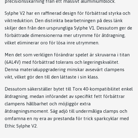
precisionsskärning från ett massivt aluminiumblock.
Sylphe V2 har en raffinerad design för förbättrad styrka och
viktreduktion. Den distinkta bearbetningen på dess länk
skiljer den från den ursprungliga Sylphe V1. Dessutom ger de
förbättrade dimensionerna mer utrymme för åtdragning,
vilket eliminerar oro för lösa inre utrymmen.
Men det som verkligen förändrar spelet är skruvarna i titan
(6AL4V) med förbättrad tolerans och legeringskvalitet.
Denna materialuppgradering minskar avsevärt clampens
vikt, vilket gör den till den lättaste i sin klass.
Dessutom säkerställer bytet till Torx 40-kompatibilitet enkel
åtdragning, medan införandet av specifikt fett förbättrar
clampens hållbarhet och möjliggör extra
åtdragningsmoment. Säg adjö till undermåliga clamps och
omfamna en ny era av prestanda för trick sparkcyklar med
Ethic Sylphe V2.