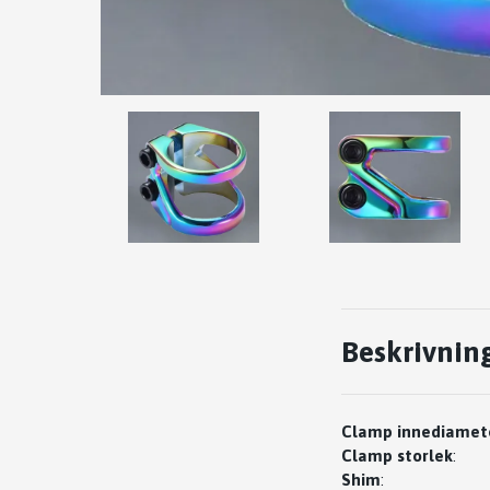
Beskrivnin
Clamp innediamet
Clamp storlek
:
Shim
: