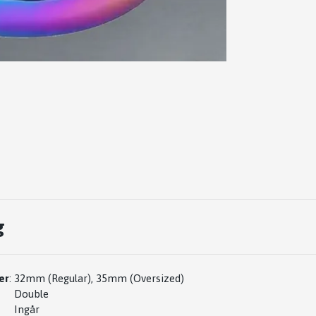
g
er
:
32mm (Regular), 35mm (Oversized)
Double
Ingår