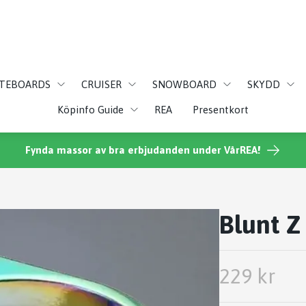
ATEBOARDS
CRUISER
SNOWBOARD
SKYDD
Köpinfo Guide
REA
Presentkort
Fynda massor av bra erbjudanden under VårREA!
Blunt Z
229 kr